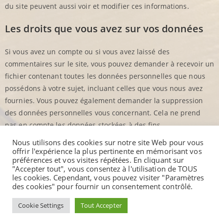
du site peuvent aussi voir et modifier ces informations.
Les droits que vous avez sur vos données
Si vous avez un compte ou si vous avez laissé des
commentaires sur le site, vous pouvez demander à recevoir un
fichier contenant toutes les données personnelles que nous
possédons à votre sujet, incluant celles que vous nous avez
fournies. Vous pouvez également demander la suppression
des données personnelles vous concernant. Cela ne prend
pas en compte les données stockées à des fins
administratives, légales ou pour des raisons de sécurité.
Nous utilisons des cookies sur notre site Web pour vous
offrir l'expérience la plus pertinente en mémorisant vos
Transmission de vos données personnelles
préférences et vos visites répétées. En cliquant sur
"Accepter tout", vous consentez à l'utilisation de TOUS
les cookies. Cependant, vous pouvez visiter "Paramètres
Les commentaires des visiteurs peuvent être vérifiés à l’aide
des cookies" pour fournir un consentement contrôlé.
d’un service automatisé de détection des commentaires
Cookie Settings
Tout Accepter
indésirables.